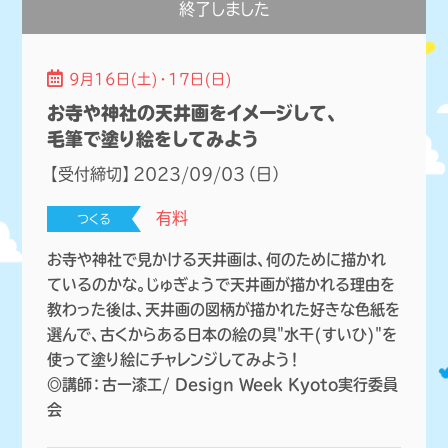
終了しました
9月16日(土)・17日(日)
お寺や神社の天井画をイメージして、
毛筆で塗り絵をしてみよう
【受付締切】2023/09/03（日）
有料
つくる
お寺や神社で見かける天井画は、何のために
描かれ
ているのかな。じゅぎょうで天井画
が描かれる理由を
教わった後は、天井画の
図柄が描かれた好きな色紙を
選んで、古く
からある日本の絵の具"水干(すいひ)"を
使って塗り絵にチャレンジしてみよう！
◎講師：古一漆工/ Design Week Kyoto実行委員
会