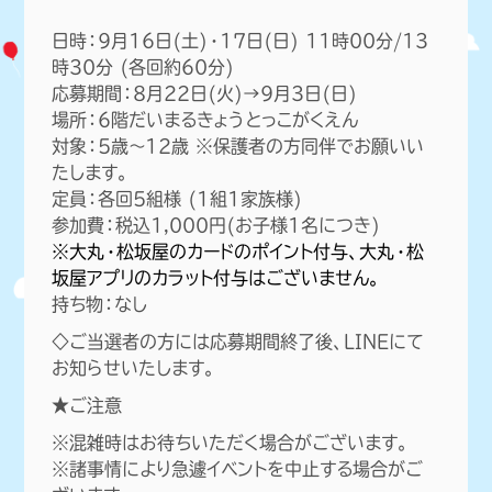
日時：9月16日(土)・17日(日) 11時00分/13
時30分 (各回約60分)
応募期間：8月22日(火)→9月3日(日)
場所：6階だいまるきょうとっこがくえん
対象：5歳～12歳 ※保護者の方同伴でお願いい
たします。
定員：各回5組様 (1組1家族様)
参加費：税込1,000円(お子様1名につき)
※大丸・松坂屋のカードのポイント付与、大丸・松
坂屋アプリのカラット付与はございません。
持ち物：なし
◇ご当選者の方には応募期間終了後、LINEにて
お知らせいたします。
★ご注意
じゅぎょう
※混雑時はお待ちいただく場合がございます。
※諸事情により急遽イベントを中止する場合がご